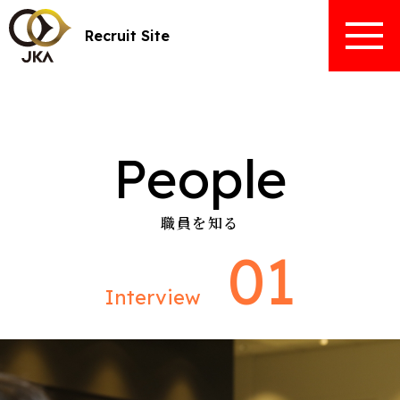
Recruit Site
People
職員を知る
01
Interview