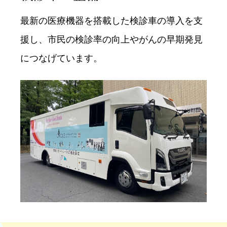
最新の医療機器を搭載した検診⾞の導⼊を⽀
援し、市⺠の検診率の向上や
がんの早期発⾒
につなげています。