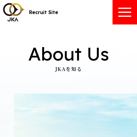
Recruit Site
About Us
JKAを知る